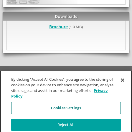
Downloads
Brochure
(1.9 MB)
© SOKKIA
Gebruiksvoorwaarden
|
Privacy Policy
World Headquarters
By clicking “Accept All Cookies”, you agree to the storing of
cookies on your device to enhance site navigation, analyze
Bedrijf
Stay Connected
site usage, and assist in our marketing efforts.
Privacy
Policy
Tel: +31 33 299 29 33
Over ons
Missie
Cookies Settings
Wiekenweg 58
Geschiedenis
3815 KL
Outlet store
AMERSFOORT
Wereldwijde Regio's
Reject All
Nederland