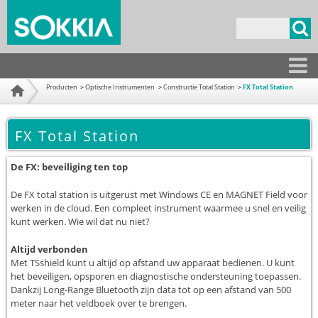
Overslaan
en naar
Zoekveld
de
inhoud
gaan
Producten
Producten
Optische Instrumenten
Constructie Total Station
FX Total Station
Home
FX Total Station
De FX: beveiliging ten top
De FX total station is uitgerust met Windows CE en MAGNET Field voor
werken in de cloud. Een compleet instrument waarmee u snel en veilig
kunt werken. Wie wil dat nu niet?
Altijd verbonden
Met TSshield kunt u altijd op afstand uw apparaat bedienen. U kunt
het beveiligen, opsporen en diagnostische ondersteuning toepassen.
Dankzij Long-Range Bluetooth zijn data tot op een afstand van 500
meter naar het veldboek over te brengen.