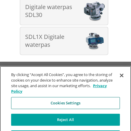
Digitale waterpas
SDL30
SDL1X Digitale
waterpas
© SOKKIA
Gebruiksvoorwaarden
|
Privacy Policy
World Headquarters
By clicking “Accept All Cookies”, you agree to the storing of
cookies on your device to enhance site navigation, analyze
Bedrijf
Stay Connected
site usage, and assist in our marketing efforts.
Privacy
Policy
Tel: +31 33 299 29 33
Over ons
Missie
Cookies Settings
Wiekenweg 58
Geschiedenis
3815 KL
Outlet store
AMERSFOORT
Wereldwijde Regio's
Reject All
Nederland