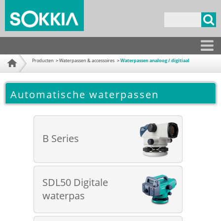
Overslaan
en naar
Zoekveld
de
inhoud
gaan
Producten
Producten
Waterpassen & accessoires
Waterpassen analoog / digitiaal
Home
Automatische waterpassen
B Series
SDL50 Digitale
waterpas