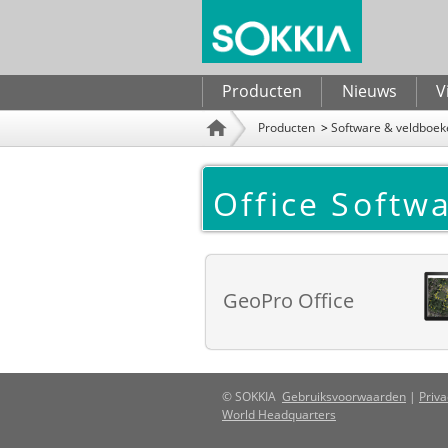
Zoekveld
Producten
Nieuws
V
Producten
Producten
Software & veldboek
Home
Office Softw
GeoPro Office
© SOKKIA
Gebruiksvoorwaarden
|
Priva
World Headquarters