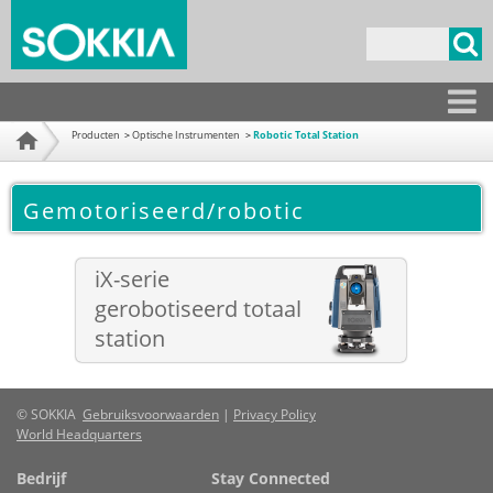
Overslaan
en naar
Zoekveld
de
inhoud
gaan
Producten
Producten
Optische Instrumenten
Robotic Total Station
Home
Gemotoriseerd/robotic
iX-serie
gerobotiseerd totaal
station
© SOKKIA
Gebruiksvoorwaarden
|
Privacy Policy
World Headquarters
Bedrijf
Stay Connected