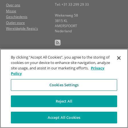
Tel: +31 33 299 29 33
Over ons
Missie
Wiekenweg 58
Geschiedenis
3815 KL
Outlet store
AMERSFOORT
Wereldwijde Regio's
Nederland
By clicking “Accept All Cookies”, you agree to the storing of
cookies on your device to enhance site navigation, analyze
site usage, and assist in our marketing efforts.
Privacy
Policy
Cookies Settings
Reject All
Accept All Cookies